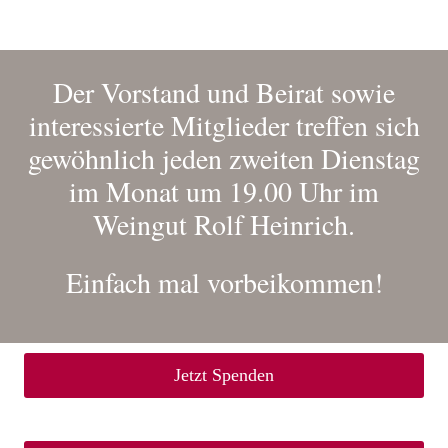
Der Vorstand und Beirat sowie
interessierte Mitglieder treffen sich
gewöhnlich jeden zweiten Dienstag
im Monat um 19.00 Uhr im
Weingut Rolf Heinrich
.
Einfach mal vorbeikommen!
Jetzt Spenden